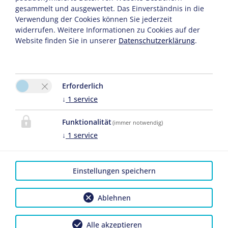
gesammelt und ausgewertet. Das Einverständnis in die
KONTAKT CAPTAIN PAHLEN
Verwendung der Cookies können Sie jederzeit
widerrufen. Weitere Informationen zu Cookies auf der
FERIENANLAGE
Website finden Sie in unserer
Datenschutzerklärung
.
Erforderlich
↓
1
service
Bitte aktivieren Sie in den Cookie Einstellungen die Option
Funktionalität
(immer notwendig)
"Funktionalität" für die korrekte Map-Darstellung
↓
1
service
Cookie Einstellungen
Einstellungen speichern
Ablehnen
Alle akzeptieren